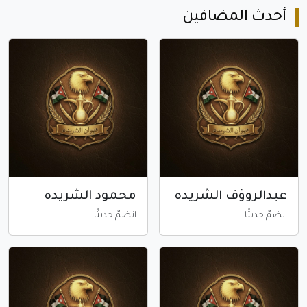
أحدث المضافين
عبدالروؤف الشريده
محمود الشريده
انضمّ حديثًا
انضمّ حديثًا