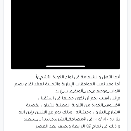
أيها الأهل والشهامة في لواء الكورة الأشم🙋
أما وقد تمت الموافقات الإدارية والأمنية لعقد لقاء يضم
#نواب_ووجهاء_من_ألوية_غرب_إربد
فإنني أهيب بكم أن نكون جميعا في استقبال
#ضيوف_الكورة من الألوية المعنية للتداول بقضية
#شارع_البترول وحيثياته ، وذلك يوم غدٍ الاثنين بإذن الله
بتاريخ ٢٠٢٥/١٠/٢٠ في #مضافة_الشريدة_بديرأبي_سعيد
و ذلك في تمام 🕟 الرابعة ونصف بعد العصر