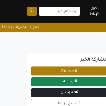
دخول
الإدارة
الهوية البصرية الجديدة لـ ديوان الشريده
شاركة الخبر
📘 فيسبوك
💬 واتساب
🕊 X (تويتر)
🔗 نسخ الرابط