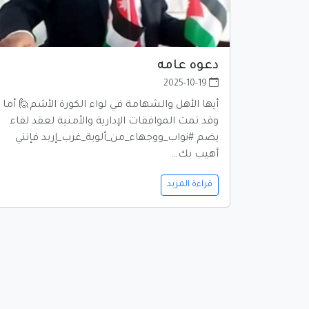
دعوه عامه
2025-10-19
أيها الأهل والشهامة في لواء الكورة الأشم🙋 أما
وقد تمت الموافقات الإدارية والأمنية لعقد لقاء
يضم #نواب_ووجهاء_من_ألوية_غرب_إربد فإنني
أهيب بك…
قراءة المزيد